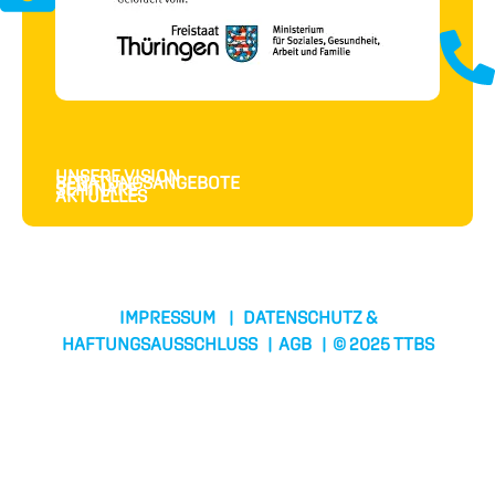
UNSERE VISION
BERATUNGSANGEBOTE
SEMINARE
AKTUELLES
IMPRESSUM
|
DATENSCHUTZ &
HAFTUNGSAUSSCHLUSS
|
AGB
| © 2025 TTBS