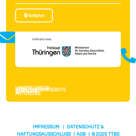
Anfahrt
UNSERE VISION
BERATUNGSANGEBOTE
SEMINARE
AKTUELLES
IMPRESSUM
|
DATENSCHUTZ &
HAFTUNGSAUSSCHLUSS
|
AGB
| © 2025 TTBS